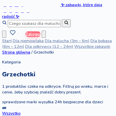
b
a
w
i
✨
zabawki, które dają
b
o
b
a
s
radość
✨
Zaloguj
Start
Dla niemowlaka
Dla malucha (3m – 6m)
Dla bobasa
(6m – 12m)
Dla odkrywcy (12 – 24m)
Wszystkie zabawki
Strona główna
/
Grzechotki
Kategoria
Grzechotki
1 produktów czeka na odkrycie. Filtruj po wieku, marce i
cenie, żeby szybciej znaleźć dobry prezent.
sprawdzone marki
wysyłka 24h
bezpieczne dla dzieci
🧱
Wszystko