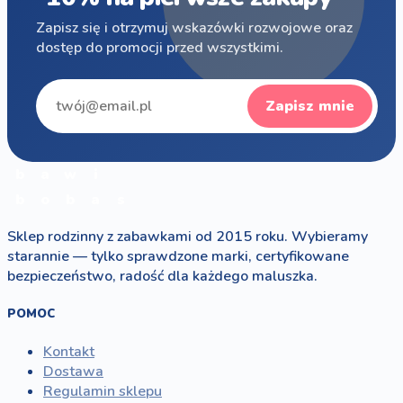
Zapisz się i otrzymuj wskazówki rozwojowe oraz
dostęp do promocji przed wszystkimi.
Zapisz mnie
b
a
w
i
b
o
b
a
s
Sklep rodzinny z zabawkami od 2015 roku. Wybieramy
starannie — tylko sprawdzone marki, certyfikowane
bezpieczeństwo, radość dla każdego maluszka.
POMOC
Kontakt
Dostawa
Regulamin sklepu