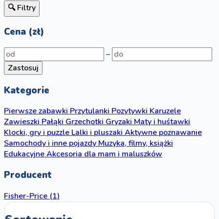
🔍 Filtry
Cena (zł)
–
Zastosuj
Kategorie
Pierwsze zabawki
Przytulanki
Pozytywki
Karuzele
Zawieszki
Pałąki
Grzechotki
Gryzaki
Maty i huśtawki
Klocki, gry i puzzle
Lalki i pluszaki
Aktywne poznawanie
Samochody i inne pojazdy
Muzyka, filmy, książki
Edukacyjne
Akcesoria dla mam i maluszków
Producent
Fisher-Price
(1)