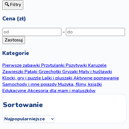
🔍 Filtry
Cena (zł)
–
Zastosuj
Kategorie
Pierwsze zabawki
Przytulanki
Pozytywki
Karuzele
Zawieszki
Pałąki
Grzechotki
Gryzaki
Maty i huśtawki
Klocki, gry i puzzle
Lalki i pluszaki
Aktywne poznawanie
Samochody i inne pojazdy
Muzyka, filmy, książki
Edukacyjne
Akcesoria dla mam i maluszków
Sortowanie