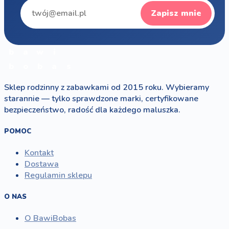
Zapisz mnie
b
a
w
i
b
o
b
a
s
Sklep rodzinny z zabawkami od 2015 roku. Wybieramy
starannie — tylko sprawdzone marki, certyfikowane
bezpieczeństwo, radość dla każdego maluszka.
POMOC
Kontakt
Dostawa
Regulamin sklepu
O NAS
O BawiBobas