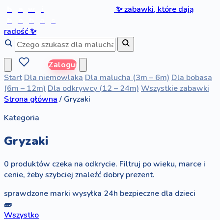
b
a
w
i
✨
zabawki, które dają
b
o
b
a
s
radość
✨
Zaloguj
Start
Dla niemowlaka
Dla malucha (3m – 6m)
Dla bobasa
(6m – 12m)
Dla odkrywcy (12 – 24m)
Wszystkie zabawki
Strona główna
/
Gryzaki
Kategoria
Gryzaki
0 produktów czeka na odkrycie. Filtruj po wieku, marce i
cenie, żeby szybciej znaleźć dobry prezent.
sprawdzone marki
wysyłka 24h
bezpieczne dla dzieci
🧱
Wszystko