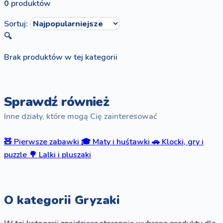
0
produktów
Sortuj:
🔍
Brak produktów w tej kategorii
Sprawdź również
Inne działy, które mogą Cię zainteresować
🧸
Pierwsze zabawki
🎓
Maty i huśtawki
🚗
Klocki, gry i
puzzle
🌳
Lalki i pluszaki
O kategorii Gryzaki