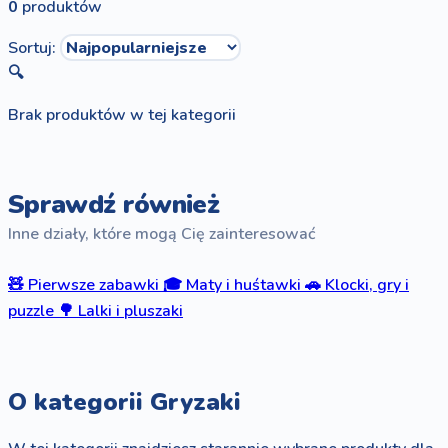
0
produktów
Sortuj:
🔍
Brak produktów w tej kategorii
Sprawdź również
Inne działy, które mogą Cię zainteresować
🧸
Pierwsze zabawki
🎓
Maty i huśtawki
🚗
Klocki, gry i
puzzle
🌳
Lalki i pluszaki
O kategorii Gryzaki