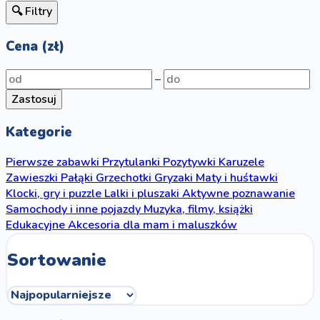
🔍 Filtry
Cena (zł)
–
Zastosuj
Kategorie
Pierwsze zabawki
Przytulanki
Pozytywki
Karuzele
Zawieszki
Pałąki
Grzechotki
Gryzaki
Maty i huśtawki
Klocki, gry i puzzle
Lalki i pluszaki
Aktywne poznawanie
Samochody i inne pojazdy
Muzyka, filmy, książki
Edukacyjne
Akcesoria dla mam i maluszków
Sortowanie