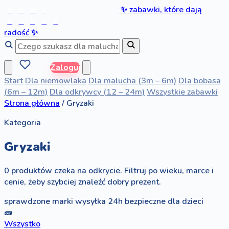
b
a
w
i
✨
zabawki, które dają
b
o
b
a
s
radość
✨
Zaloguj
Start
Dla niemowlaka
Dla malucha (3m – 6m)
Dla bobasa
(6m – 12m)
Dla odkrywcy (12 – 24m)
Wszystkie zabawki
Strona główna
/
Gryzaki
Kategoria
Gryzaki
0 produktów czeka na odkrycie. Filtruj po wieku, marce i
cenie, żeby szybciej znaleźć dobry prezent.
sprawdzone marki
wysyłka 24h
bezpieczne dla dzieci
🧱
Wszystko