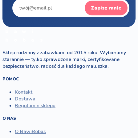
Zapisz mnie
b
a
w
i
b
o
b
a
s
Sklep rodzinny z zabawkami od 2015 roku. Wybieramy
starannie — tylko sprawdzone marki, certyfikowane
bezpieczeństwo, radość dla każdego maluszka.
POMOC
Kontakt
Dostawa
Regulamin sklepu
O NAS
O BawiBobas