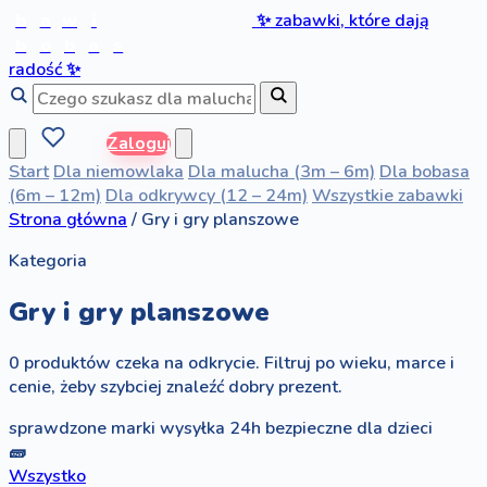
b
a
w
i
✨
zabawki, które dają
b
o
b
a
s
radość
✨
Zaloguj
Start
Dla niemowlaka
Dla malucha (3m – 6m)
Dla bobasa
(6m – 12m)
Dla odkrywcy (12 – 24m)
Wszystkie zabawki
Strona główna
/
Gry i gry planszowe
Kategoria
Gry i gry planszowe
0 produktów czeka na odkrycie. Filtruj po wieku, marce i
cenie, żeby szybciej znaleźć dobry prezent.
sprawdzone marki
wysyłka 24h
bezpieczne dla dzieci
🧱
Wszystko