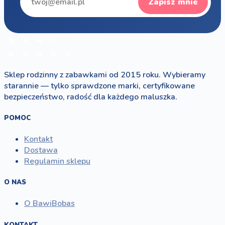
Zapisz mnie
b
a
w
i
b
o
b
a
s
Sklep rodzinny z zabawkami od 2015 roku. Wybieramy
starannie — tylko sprawdzone marki, certyfikowane
bezpieczeństwo, radość dla każdego maluszka.
POMOC
Kontakt
Dostawa
Regulamin sklepu
O NAS
O BawiBobas
KONTAKT