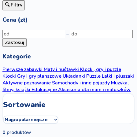
🔍 Filtry
Cena (zł)
–
Zastosuj
Kategorie
Pierwsze zabawki
Maty i huśtawki
Klocki, gry i puzzle
Klocki
Gry i gry planszowe
Układanki
Puzzle
Lalki i pluszaki
Aktywne poznawanie
Samochody i inne pojazdy
Muzyka,
filmy, książki
Edukacyjne
Akcesoria dla mam i maluszków
Sortowanie
0
produktów