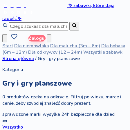
b
a
w
i
✨
zabawki, które dają
b
o
b
a
s
radość
✨
Zaloguj
Start
Dla niemowlaka
Dla malucha (3m – 6m)
Dla bobasa
(6m – 12m)
Dla odkrywcy (12 – 24m)
Wszystkie zabawki
Strona główna
/
Gry i gry planszowe
Kategoria
Gry i gry planszowe
0 produktów czeka na odkrycie. Filtruj po wieku, marce i
cenie, żeby szybciej znaleźć dobry prezent.
sprawdzone marki
wysyłka 24h
bezpieczne dla dzieci
🧱
Wszystko