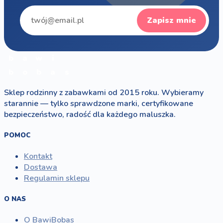
Zapisz mnie
b
a
w
i
b
o
b
a
s
Sklep rodzinny z zabawkami od 2015 roku. Wybieramy
starannie — tylko sprawdzone marki, certyfikowane
bezpieczeństwo, radość dla każdego maluszka.
POMOC
Kontakt
Dostawa
Regulamin sklepu
O NAS
O BawiBobas