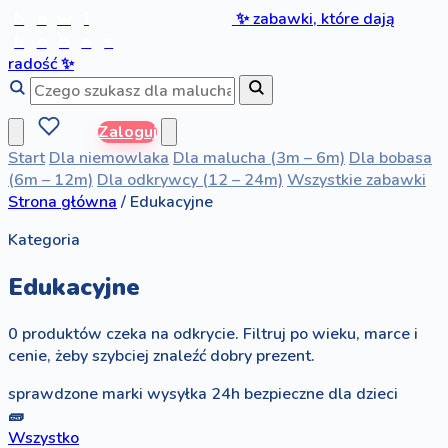
b
a
w
i
✨
zabawki, które dają
b
o
b
a
s
radość
✨
Zaloguj
Start
Dla niemowlaka
Dla malucha (3m – 6m)
Dla bobasa
(6m – 12m)
Dla odkrywcy (12 – 24m)
Wszystkie zabawki
Strona główna
/
Edukacyjne
Kategoria
Edukacyjne
0 produktów czeka na odkrycie. Filtruj po wieku, marce i
cenie, żeby szybciej znaleźć dobry prezent.
sprawdzone marki
wysyłka 24h
bezpieczne dla dzieci
🧱
Wszystko