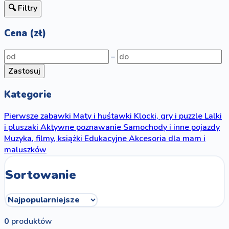
🔍 Filtry
Cena (zł)
–
Zastosuj
Kategorie
Pierwsze zabawki
Maty i huśtawki
Klocki, gry i puzzle
Lalki
i pluszaki
Aktywne poznawanie
Samochody i inne pojazdy
Muzyka, filmy, książki
Edukacyjne
Akcesoria dla mam i
maluszków
Sortowanie
0
produktów