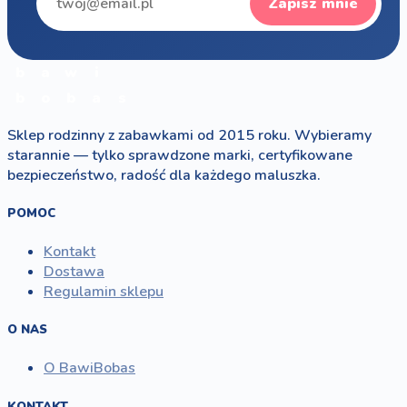
Zapisz mnie
b
a
w
i
b
o
b
a
s
Sklep rodzinny z zabawkami od 2015 roku. Wybieramy
starannie — tylko sprawdzone marki, certyfikowane
bezpieczeństwo, radość dla każdego maluszka.
POMOC
Kontakt
Dostawa
Regulamin sklepu
O NAS
O BawiBobas
KONTAKT