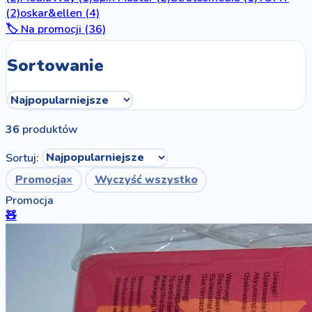
(2)
oskar&ellen
(4)
🏷️ Na promocji (36)
Sortowanie
36
produktów
Sortuj:
Promocja
×
Wyczyść wszystko
Promocja
🧸