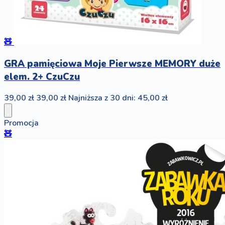
🧸
GRA pamięciowa Moje Pierwsze MEMORY duże
elem. 2+ CzuCzu
39,00 zł
39,00 zł
Najniższa z 30 dni: 45,00 zł
Promocja
🧸