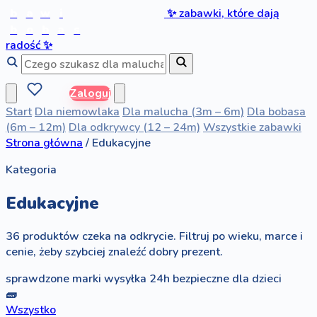
b
a
w
i
✨
zabawki, które dają
b
o
b
a
s
radość
✨
Zaloguj
Start
Dla niemowlaka
Dla malucha (3m – 6m)
Dla bobasa
(6m – 12m)
Dla odkrywcy (12 – 24m)
Wszystkie zabawki
Strona główna
/
Edukacyjne
Kategoria
Edukacyjne
36 produktów czeka na odkrycie. Filtruj po wieku, marce i
cenie, żeby szybciej znaleźć dobry prezent.
sprawdzone marki
wysyłka 24h
bezpieczne dla dzieci
🧱
Wszystko