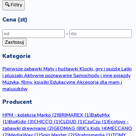
🔍 Filtry
Cena (zł)
–
Zastosuj
Kategorie
Pierwsze zabawki
Maty i huśtawki
Klocki, gry i puzzle
Lalki
i pluszaki
Aktywne poznawanie
Samochody i inne pojazdy
Muzyka, filmy, książki
Edukacyjne
Akcesoria dla mam i
maluszków
Producent
HPM - kolekcja Marko
(2)
BRIMAREX
(1)
BabyMix
(1)
BoiKido
(3)
CHICCO
(1)
CLOUD
(1)
CzuCzu
(1)
Ecotoys -
zabawki drewniane
(2)
GEOMAG
(8)
K's Kids
(4)
MECCANO
(2)
MediaWay
(1)
Spin Master
(2)
Stratosmedia
(1)
TOMY