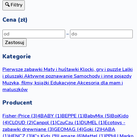
🔍 Filtry
Cena (zł)
–
Zastosuj
Kategorie
Pierwsze zabawki
Maty i huśtawki
Klocki, gry i puzzle
Lalki
i pluszaki
Aktywne poznawanie
Samochody i inne pojazdy
Muzyka, filmy, książki
Edukacyjne
Akcesoria dla mam i
maluszków
Producent
Fisher-Price
(3)
4BABY
(1)
BEPPE
(1)
BabyMix
(5)
BoiKido
(4)
CLOUD
(2)
Canpol
(1)
CzuCzu
(1)
DUMEL
(1)
Ecotoys -
zabawki drewniane
(3)
GEOMAG
(4)
Goki
(2)
HABA
(1)
HENCZ
(3)
K's Kids
(9)
Lamaze
(6)
Mattel
(1)
PPHU Marko