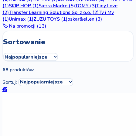
(1)
SKIP HOP
(1)
Sierra Madre
(5)
TOMY
(3)
Tiny Love
(2)
Transfer Learning Solutions Sp. z o.o.
(2)
Ty i My
(1)
Unimax
(1)
ZUZU TOYS
(1)
oskar&ellen
(3)
🏷️ Na promocji (13)
Sortowanie
68
produktów
Sortuj:
🧸