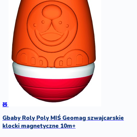
🧸
Gbaby Roly Poly MIŚ Geomag szwajcarskie
klocki magnetyczne 10m+