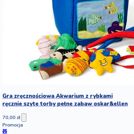
Gra zręcznościowa Akwarium z rybkami
ręcznie szyte torby pełne zabaw oskar&ellen
70,00 zł
Promocja
🧸