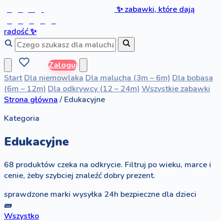
b
a
w
i
✨
zabawki, które dają
b
o
b
a
s
radość
✨
Zaloguj
Start
Dla niemowlaka
Dla malucha (3m – 6m)
Dla bobasa
(6m – 12m)
Dla odkrywcy (12 – 24m)
Wszystkie zabawki
Strona główna
/
Edukacyjne
Kategoria
Edukacyjne
68 produktów czeka na odkrycie. Filtruj po wieku, marce i
cenie, żeby szybciej znaleźć dobry prezent.
sprawdzone marki
wysyłka 24h
bezpieczne dla dzieci
🧱
Wszystko