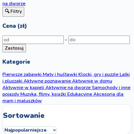
na dworze
🔍 Filtry
Cena (zł)
–
Zastosuj
Kategorie
Pierwsze zabawki
Maty i huśtawki
Klocki, gry i puzzle
Lalki
i pluszaki
Aktywne poznawanie
Aktywnie w domu
Aktywnie w kąpieli
Aktywnie na dworze
Samochody i inne
pojazdy
Muzyka, filmy, książki
Edukacyjne
Akcesoria dla
mam i maluszków
Sortowanie