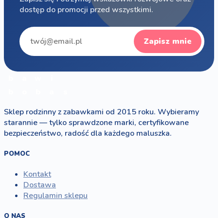
dostęp do promocji przed wszystkimi.
Zapisz mnie
b
a
w
i
b
o
b
a
s
Sklep rodzinny z zabawkami od 2015 roku. Wybieramy
starannie — tylko sprawdzone marki, certyfikowane
bezpieczeństwo, radość dla każdego maluszka.
POMOC
Kontakt
Dostawa
Regulamin sklepu
O NAS