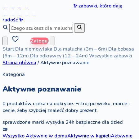
b
a
w
i
✨
zabawki, które dają
b
o
b
a
s
radość
✨
Zaloguj
Start
Dla niemowlaka
Dla malucha (3m – 6m)
Dla bobasa
(6m – 12m)
Dla odkrywcy (12 – 24m)
Wszystkie zabawki
Strona główna
/
Aktywne poznawanie
Kategoria
Aktywne poznawanie
0 produktów czeka na odkrycie. Filtruj po wieku, marce i
cenie, żeby szybciej znaleźć dobry prezent.
sprawdzone marki
wysyłka 24h
bezpieczne dla dzieci
🧱
Wszystko
Aktywnie w domu
Aktywnie w kąpieli
Aktywnie