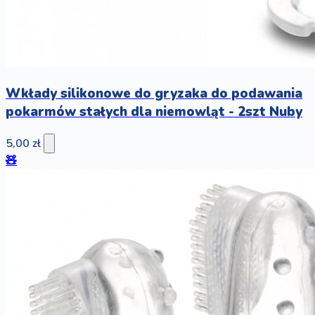
Wkłady silikonowe do gryzaka do podawania
pokarmów stałych dla niemowląt - 2szt Nuby
5,00 zł
🧸