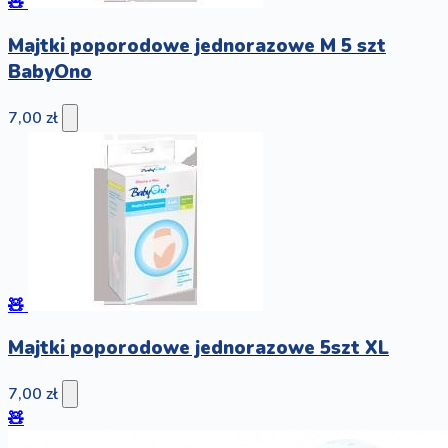
🧸
Majtki poporodowe jednorazowe M 5 szt
BabyOno
7,00 zł
🧸
Majtki poporodowe jednorazowe 5szt XL
7,00 zł
🧸