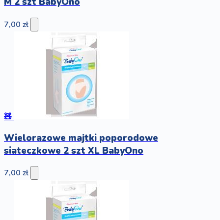
M 2 szt BabyOno
7,00 zł
🧸
Wielorazowe majtki poporodowe
siateczkowe 2 szt XL BabyOno
7,00 zł