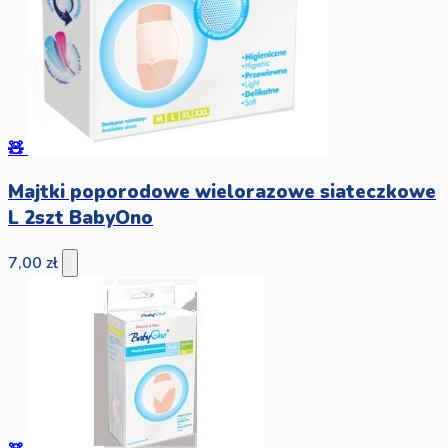
🧸
Majtki poporodowe wielorazowe siateczkowe
L 2szt BabyOno
7,00 zł