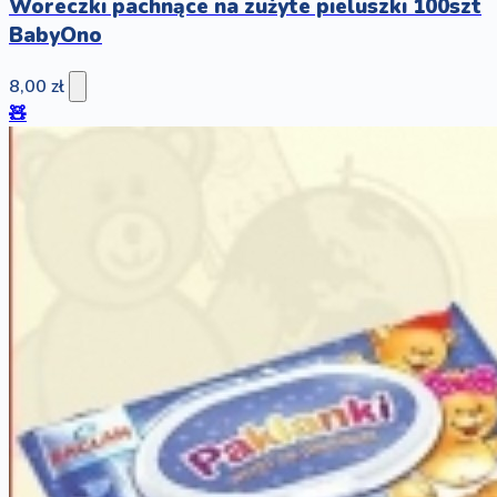
Woreczki pachnące na zużyte pieluszki 100szt
BabyOno
8,00 zł
🧸