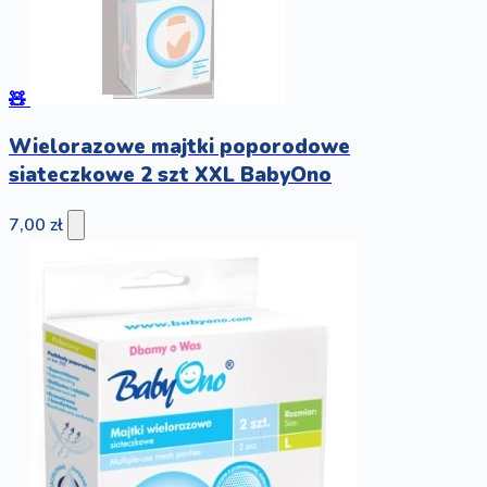
🧸
Wielorazowe majtki poporodowe
siateczkowe 2 szt XXL BabyOno
7,00 zł