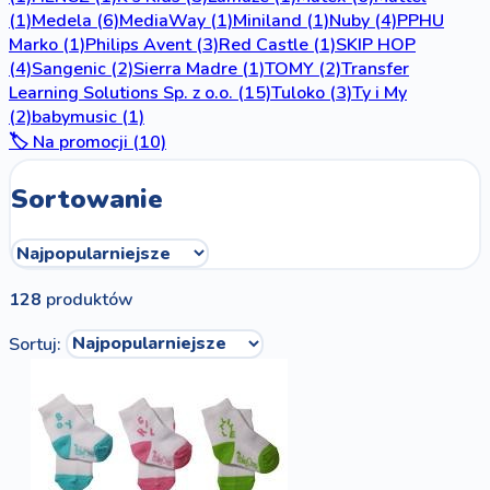
(1)
Medela
(6)
MediaWay
(1)
Miniland
(1)
Nuby
(4)
PPHU
Marko
(1)
Philips Avent
(3)
Red Castle
(1)
SKIP HOP
(4)
Sangenic
(2)
Sierra Madre
(1)
TOMY
(2)
Transfer
Learning Solutions Sp. z o.o.
(15)
Tuloko
(3)
Ty i My
(2)
babymusic
(1)
🏷️ Na promocji (10)
Sortowanie
128
produktów
Sortuj: