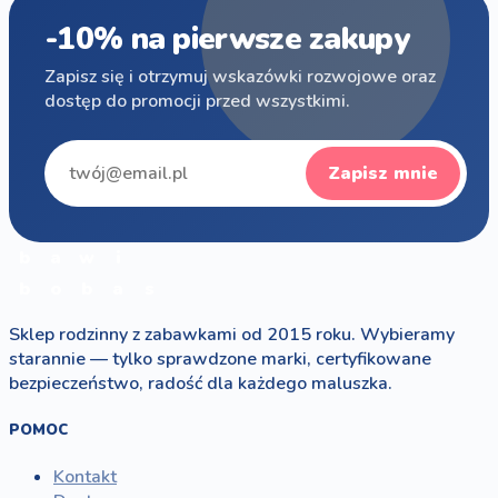
-10% na pierwsze zakupy
Zapisz się i otrzymuj wskazówki rozwojowe oraz
dostęp do promocji przed wszystkimi.
Zapisz mnie
b
a
w
i
b
o
b
a
s
Sklep rodzinny z zabawkami od 2015 roku. Wybieramy
starannie — tylko sprawdzone marki, certyfikowane
bezpieczeństwo, radość dla każdego maluszka.
POMOC
Kontakt