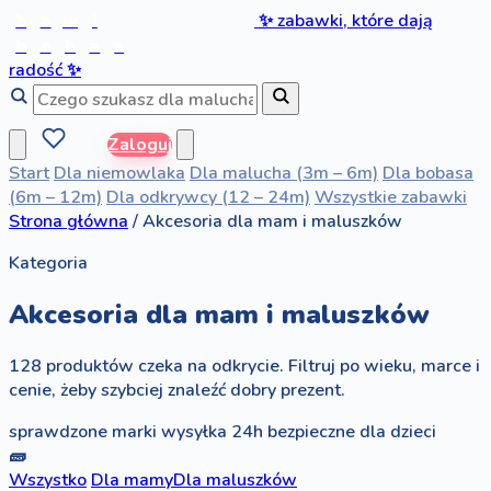
b
a
w
i
✨
zabawki, które dają
b
o
b
a
s
radość
✨
Zaloguj
Start
Dla niemowlaka
Dla malucha (3m – 6m)
Dla bobasa
(6m – 12m)
Dla odkrywcy (12 – 24m)
Wszystkie zabawki
Strona główna
/
Akcesoria dla mam i maluszków
Kategoria
Akcesoria dla mam i maluszków
128 produktów czeka na odkrycie. Filtruj po wieku, marce i
cenie, żeby szybciej znaleźć dobry prezent.
sprawdzone marki
wysyłka 24h
bezpieczne dla dzieci
🧱
Wszystko
Dla mamy
Dla maluszków