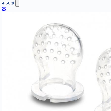
4,60 zł
🧸