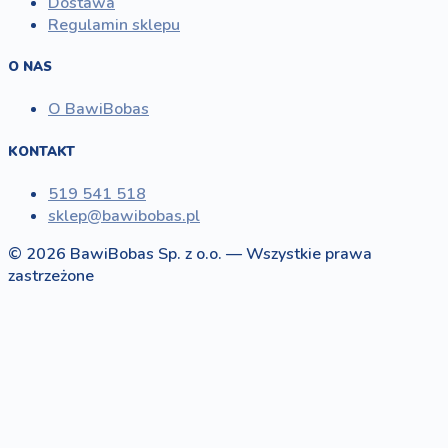
Dostawa
Regulamin sklepu
O NAS
O BawiBobas
KONTAKT
519 541 518
sklep@bawibobas.pl
© 2026 BawiBobas Sp. z o.o. — Wszystkie prawa
zastrzeżone