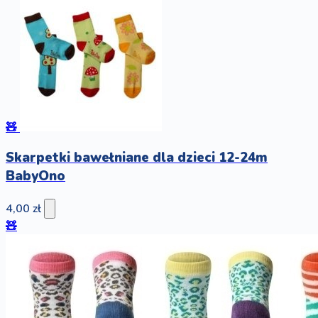
🧸
Skarpetki bawełniane dla dzieci 12-24m
BabyOno
4,00 zł
🧸