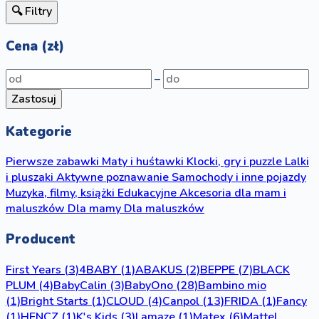
🔍 Filtry
Cena (zł)
–
Zastosuj
Kategorie
Pierwsze zabawki
Maty i huśtawki
Klocki, gry i puzzle
Lalki
i pluszaki
Aktywne poznawanie
Samochody i inne pojazdy
Muzyka, filmy, książki
Edukacyjne
Akcesoria dla mam i
maluszków
Dla mamy
Dla maluszków
Producent
First Years
(3)
4BABY
(1)
ABAKUS
(2)
BEPPE
(7)
BLACK
PLUM
(4)
BabyCalin
(3)
BabyOno
(28)
Bambino mio
(1)
Bright Starts
(1)
CLOUD
(4)
Canpol
(13)
FRIDA
(1)
Fancy
(1)
HENCZ
(1)
K's Kids
(3)
Lamaze
(1)
Matex
(6)
Mattel