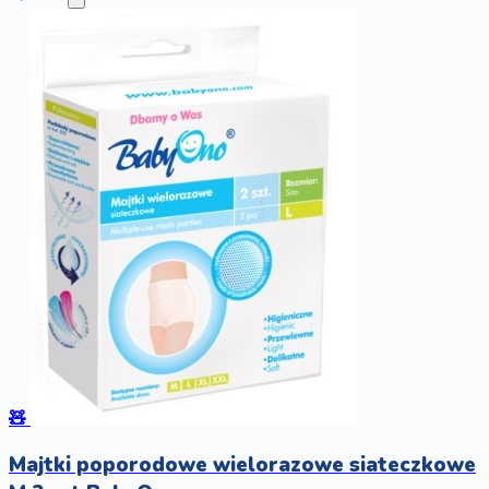
🧸
Majtki poporodowe wielorazowe siateczkowe