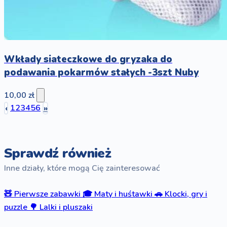
Wkłady siateczkowe do gryzaka do
podawania pokarmów stałych -3szt Nuby
10,00 zł
‹
1
2
3
4
5
6
»
Sprawdź również
Inne działy, które mogą Cię zainteresować
🧸
Pierwsze zabawki
🎓
Maty i huśtawki
🚗
Klocki, gry i
puzzle
🌳
Lalki i pluszaki