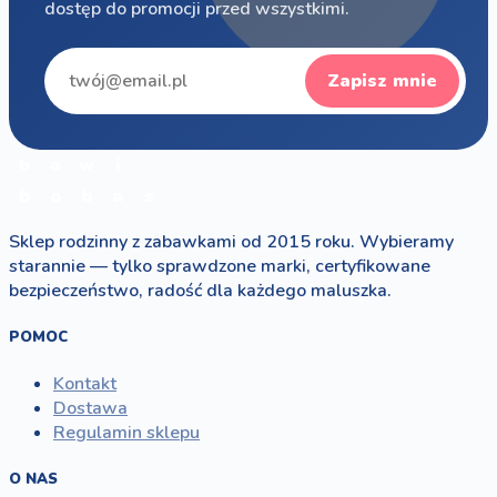
dostęp do promocji przed wszystkimi.
Zapisz mnie
b
a
w
i
b
o
b
a
s
Sklep rodzinny z zabawkami od 2015 roku. Wybieramy
starannie — tylko sprawdzone marki, certyfikowane
bezpieczeństwo, radość dla każdego maluszka.
POMOC
Kontakt
Dostawa
Regulamin sklepu
O NAS