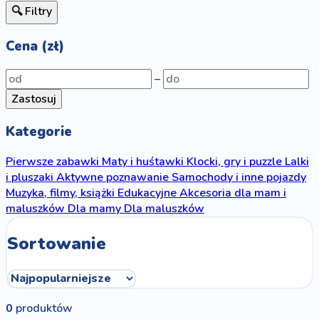
🔍 Filtry
Cena (zł)
–
Zastosuj
Kategorie
Pierwsze zabawki
Maty i huśtawki
Klocki, gry i puzzle
Lalki
i pluszaki
Aktywne poznawanie
Samochody i inne pojazdy
Muzyka, filmy, książki
Edukacyjne
Akcesoria dla mam i
maluszków
Dla mamy
Dla maluszków
Sortowanie
0
produktów