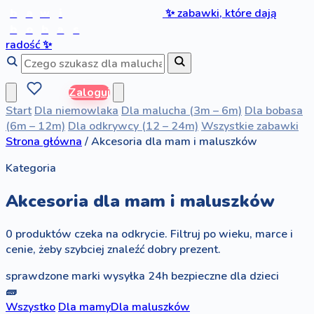
b
a
w
i
✨
zabawki, które dają
b
o
b
a
s
radość
✨
Zaloguj
Start
Dla niemowlaka
Dla malucha (3m – 6m)
Dla bobasa
(6m – 12m)
Dla odkrywcy (12 – 24m)
Wszystkie zabawki
Strona główna
/
Akcesoria dla mam i maluszków
Kategoria
Akcesoria dla mam i maluszków
0 produktów czeka na odkrycie. Filtruj po wieku, marce i
cenie, żeby szybciej znaleźć dobry prezent.
sprawdzone marki
wysyłka 24h
bezpieczne dla dzieci
🧱
Wszystko
Dla mamy
Dla maluszków